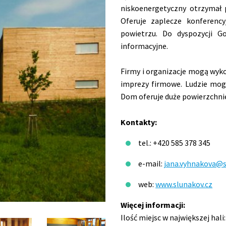
niskoenergetyczny otrzymał 
Oferuje zaplecze konferency
powietrzu. Do dyspozycji G
informacyjne.
Firmy i organizacje mogą wyko
imprezy firmowe. Ludzie mogą
Dom oferuje duże powierzchni
Kontakty:
tel.: +420 585 378 345
e-mail:
jana.vyhnakova@s
web:
www.slunakov.cz
Więcej informacji:
Ilość miejsc w największej hali