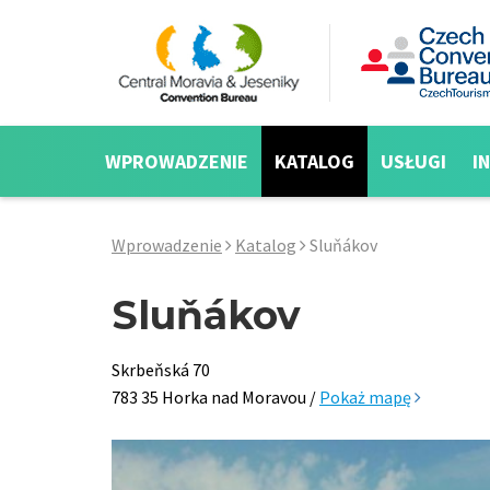
WPROWADZENIE
KATALOG
USŁUGI
I
Wprowadzenie
Katalog
Sluňákov
Sluňákov
Skrbeňská 70
783 35 Horka nad Moravou /
Pokaż mapę