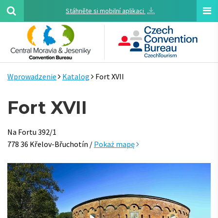
Stáhněte si mobilní aplikaci
Wprowadzenie
Katalog
Fort XVII
Fort XVII
Na Fortu 392/1
778 36 Křelov-Břuchotín /
Pokaż mapę