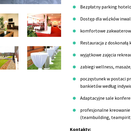
Bezpłatny parking hotel
Dostęp dla wózków inwal
komfortowe zakwaterowan
Restauracja z doskonałą
wyjątkowe zajęcia rekre
zabiegi wellness, masaże,
poczęstunek w postaci p
bankietów według indywi
Adaptacyjne sale konfere
profesjonalne kreowanie 
(teambuilding, teampirit 
Kontakty: