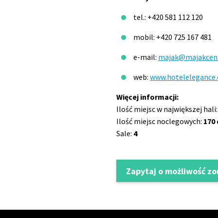
tel.: +420 581 112 120
mobil: +420 725 167 481
e-mail:
majak@majakcen
web:
www.hotelelegance.
Więcej informacji:
Ilość miejsc w największej hali
Ilość miejsc noclegowych:
170
Sale:
4
Zapytaj o możliwość z