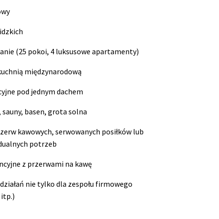
owy
idzkich
ie (25 pokoi, 4 luksusowe apartamenty)
 kuchnią międzynarodową
acyjne pod jednym dachem
 sauny, basen, grota solna
rzerw kawowych, serwowanych posiłków lub
dualnych potrzeb
ncyjne z przerwami na kawę
działań nie tylko dla zespołu firmowego
itp.)