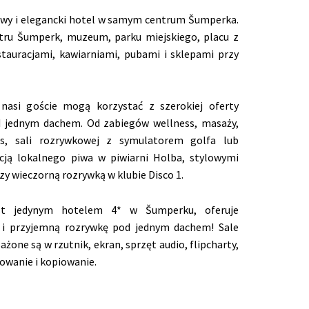
y i elegancki hotel w samym centrum Šumperka.
atru Šumperk, muzeum, parku miejskiego, placu z
tauracjami, kawiarniami, pubami i sklepami przy
asi goście mogą korzystać z szerokiej oferty
 jednym dachem. Od zabiegów wellness, masaży,
ss, sali rozrywkowej z symulatorem golfa lub
acją lokalnego piwa w piwiarni Holba, stylowymi
zy wieczorną rozrywką w klubie Disco 1.
st jedynym hotelem 4* w Šumperku, oferuje
 i przyjemną rozrywkę pod jednym dachem! Sale
ażone są w rzutnik, ekran, sprzęt audio, flipcharty,
kowanie i kopiowanie.