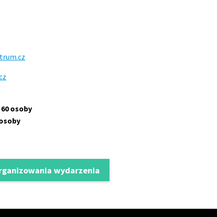
trum.cz
cz
:
60 osoby
 osoby
organizowania wydarzenia