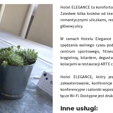
Hotel ELEGANCE to komfortow
Zaledwie kilka kroków od te
romantycznymi uliczkami, res
głównej ulicy.
W ramach Hotelu Elegance n
spędzania wolnego czasu pod
centrum sportowego, fitne
kręgielnią, bilardem, degust
kolacjami w restauracji ARTE c
Hotel ELEGANCE, który je
zakwaterowanie, konferencje
konferencyjne i saloniki wypos
łącze Wi-Fi. Dostępne jest dru
Inne usługi: